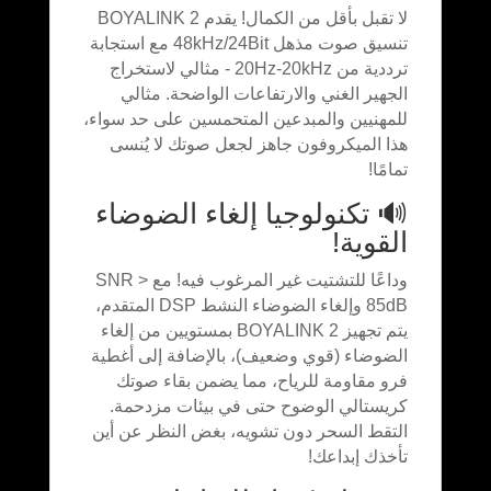
لا تقبل بأقل من الكمال! يقدم BOYALINK 2
تنسيق صوت مذهل 48kHz/24Bit مع استجابة
ترددية من 20Hz-20kHz - مثالي لاستخراج
الجهير الغني والارتفاعات الواضحة. مثالي
للمهنيين والمبدعين المتحمسين على حد سواء،
هذا الميكروفون جاهز لجعل صوتك لا يُنسى
تمامًا!
🔊 تكنولوجيا إلغاء الضوضاء
القوية!
وداعًا للتشتيت غير المرغوب فيه! مع SNR >
85dB وإلغاء الضوضاء النشط DSP المتقدم،
يتم تجهيز BOYALINK 2 بمستويين من إلغاء
الضوضاء (قوي وضعيف)، بالإضافة إلى أغطية
فرو مقاومة للرياح، مما يضمن بقاء صوتك
كريستالي الوضوح حتى في بيئات مزدحمة.
التقط السحر دون تشويه، بغض النظر عن أين
تأخذك إبداعك!