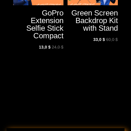
GoPro
Green Screen
Extension
Backdrop Kit
Selfie Stick
with Stand
Compact
السعر
السعر
33,0
$
60,0
$
الأصلي
الحالي
السعر
السعر
13,0
$
24,0
$
هو:
هو:
الأصلي
الحالي
60,0 $.
33,0 $.
هو:
هو:
13,0 $.
24,0 $.