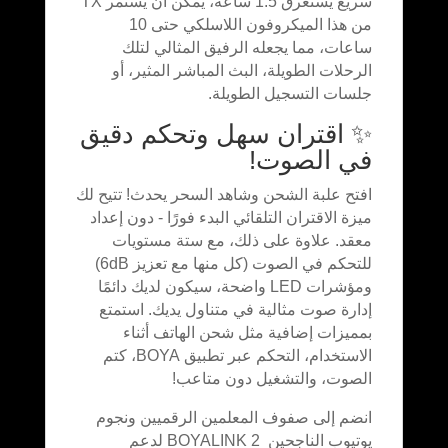
سريع يستغرق 1.5 ساعة، يمكن أن يستمر TX
من هذا الميكروفون اللاسلكي حتى 10
ساعات، مما يجعله الرفيق المثالي لتلك
الرحلات الطويلة، البث المباشر المثير، أو
جلسات التسجيل الطويلة.
✨ اقتران سهل وتحكم دقيق
في الصوت!
افتح علبة الشحن وشاهد السحر يحدث! تتيح لك
ميزة الاقتران التلقائي البدء فورًا - دون إعداد
معقد. علاوة على ذلك، مع ستة مستويات
للتحكم في الصوت (كل منها مع تعزيز 6dB)
ومؤشرات LED واضحة، سيكون لديك دائمًا
إدارة صوت مثالية في متناول يديك. استمتع
بمميزات إضافية مثل شحن الهاتف أثناء
الاستخدام، التحكم عبر تطبيق BOYA، كتم
الصوت، والتشغيل دون متاعب!
انضم إلى صفوف المعلمين الرقميين ونجوم
يوتيوب الناجحين BOYALINK 2 لدعم