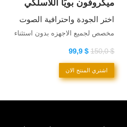
ميكروفون بويَا اللاسلكي
اختر الجودة واحترافية الصوت
مخصص لجميع الاجهزه بدون استثناء
السعر
السعر
99,9
$
150,0
$
الأصلي
الحالي
هو:
هو:
99,9 $.
150,0 $.
اشتري المنتج الان