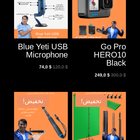
Blue Yeti USB
Go Pro
Microphone
HERO10
Black
السعر
السعر
74,0
$
120,0
$
السعر
السعر
الأصلي
الحالي
249,0
$
300,0
$
الأصلي
الحالي
هو:
هو:
هو:
هو:
120,0 $.
74,0 $.
249,0 $.
300,0 $.
تخفيض!
تخفيض!