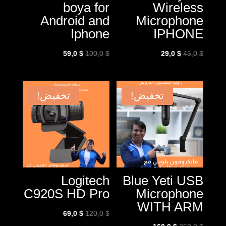
boya for
Wireless
Android and
Microphone
Iphone
IPHONE
السعر
السعر
السعر
السعر
59,0
$
100,0
$
29,0
$
45,0
$
الأصلي
الحالي
الأصلي
الحالي
هو:
هو:
هو:
هو:
59,0 $.
100,0 $.
29,0 $.
45,0 $.
تخفيض!
تخفيض!
Logitech
Blue Yeti USB
C920S HD Pro
Microphone
WITH ARM
السعر
السعر
69,0
$
120,0
$