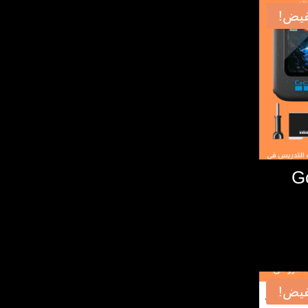
يض!
G
يض!