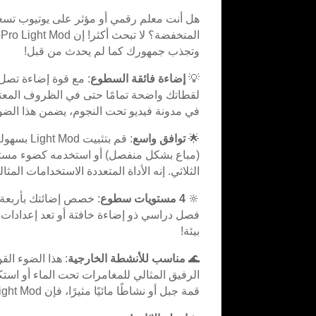
هل أنت معلم رقمي أو مؤثر على يوتيوب تس
وتجذب جمهورك كما لم يحدث من قبل!
💡
إضاءة فائقة السطوع
لقطاتك واضحة تمامًا حتى في الظروف المعت
في مدونة فيديو تحت النجوم، يضمن هذا الضوء
🌟
توافق واسع
(مباع بشكل منفصل) أو استخدمه كضوء مستقل
الثلاثي. إنه الأداة المتعددة الاستخدامات الم
🔆
4 مستويات سطوع
: خصص إضائتك بأربعة 
فصل دراسي ذو إضاءة خافتة أو تعد إعدادات اس
بيئة!
🌊
مناسب للأنشطة الخارجية
الرفيق المثالي للمغامرات تحت الماء أو است
قمة جبل أو نشاطًا مائيًا مثيرًا، فإن GoPro Light Mod جاهز للتألق في أي ظروف!