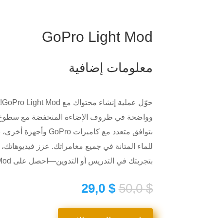
GoPro Light Mod
معلومات إضافية
حو
بتوافق متعدد مع كاميرات o
للماء المتانة في جميع مغامراتك. عزز فيديوهاتك،
بتجربتك في التدريس أو التدوين—احصل على GoPro Light Mod اليوم!
السعر
السعر
29,0
$
50,0
$
الأصلي
الحالي
هو:
هو: