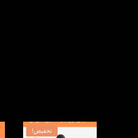
13,0 $.
24,0 $.
تخفيض!