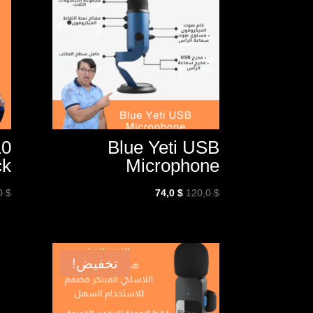
10
Blue Yeti USB
ck
Microphone
السعر
السعر
,0
$
74,0
$
120,0
$
الأصلي
الحالي
هو:
هو:
74,0 $.
120,0 $.
تخفيض!