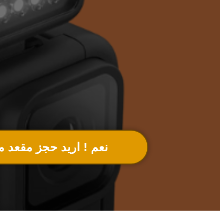
نعم ! اريد حجز مقعد م