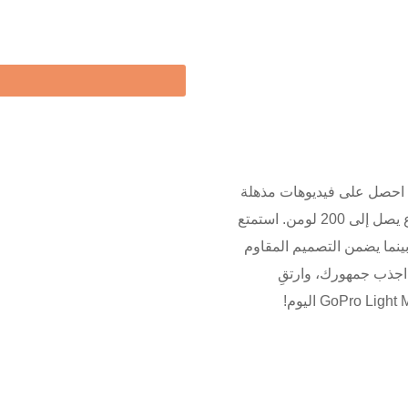
ّل عملية إنشاء محتواك مع GoPro Light Mod! احصل على فيديوهات مذهلة
وواضحة في ظروف الإضاءة المنخفضة مع سطوع يصل إلى 200 لومن. استمتع
GoPr وأجهزة أخرى، بينما يضمن التصميم المقاوم
 اجذب جمهورك، وارتقِ