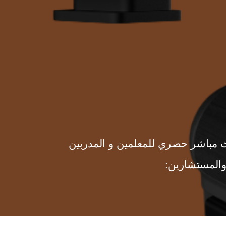
ث مباشر حصري للمعلمين و المدربين
المستشارين: