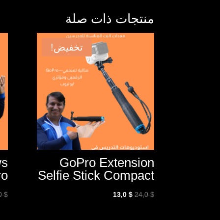
منتجات ذات صلة
تخفيض!
ws
GoPro Extension
ro
Selfie Stick Compact
السعر
السعر
,0
$
13,0
$
24,0
$
الأصلي
الحالي
هو:
هو: