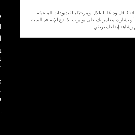
حول عملية إنشاء محتواك مع GoPro Light Mod. قل وداعًا للظلال ومرحبًا بالفيديوهات المضيئة
ب
و تشارك مغامراتك على يوتيوب. لا تدع الإضاءة السيئة
ا
ا
ل
ا
د
و
ب
ا