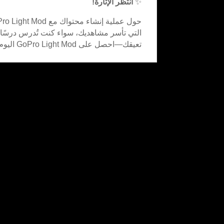
✨
انتظر الإثارة!
التي تأسر مشاهديك، سواء كنت تُدرس درسًا أ
تعيقك—احصل على GoPro Light Mod اليوم وشاهد إبداعك يرتقي!