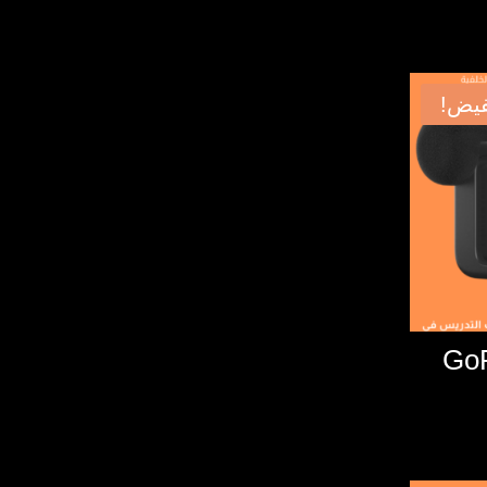
يض!
Go