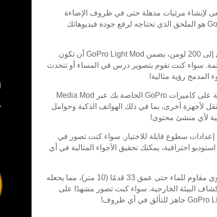
عى لإنشاء مرئيات مذهلة حتى في ظروف الإضاءة
المنخفضة؟ لا تبحث أكثر! إن GoPro Light Mod هو الملحق الذي تحتاجه لرفع جودة فيديوهاتك
: مع قوة إضاءة تصل إلى 200 لومن، يضمن GoPro Light Mod أن تكون
مة. سواء كنت تقوم بتصوير درس في المساء أو تتحدث
 المدمج رؤية مثالية!
ل
: قم بتثبيت Light Mod بسهولة على كاميرات GoPro الخاصة بك عبر Media Mod
ع
 لأجهزة أخرى، بما في ذلك الهواتف الذكية وحوامل
ثالية لأي منشئ محتوى!
إعدادات سطوع قابلة للاختيار. سواء كنت تصور في
توديو احترافية، يمكنك تحقيق الأجواء المثالية في أي
: هذا الضوء القوي مقاوم للماء حتى عمق 33 قدمًا (10 متر)، مما يجعله
كشاف البيئة الخارجية. سواء كنت تصور مشهدًا على