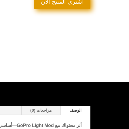
29,0 $.
50,0 $.
اشتري المنتج الان
الوصف
مراجعات (0)
أنر محتواك مع GoPro Light Mod—أساسي لمعلمي الرقمين ومؤثري يوتيوب!