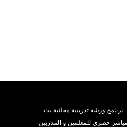
برنامج ورشة تدريبية مجانية بث
باشر حصري للمعلمين و المدربين