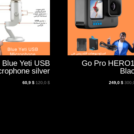
Blue Yeti USB
Go Pro HERO
crophone silver
Bla
السعر
السعر
السعر
السعر
60,9
$
120,0
$
249,0
$
300
الأصلي
الحالي
الأصلي
الحالي
هو:
هو:
هو:
هو:
60,9 $.
120,0 $.
249,0 $.
300,0 $.