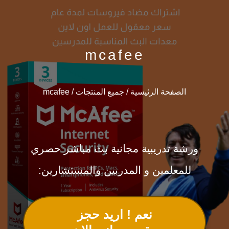
mcafee
الصفحة الرئيسية
/
جميع المنتجات
/ mcafee
ورشة تدريبية مجانية بث مباشر حصري
للمعلمين و المدربين والمستشارين:
نعم ! اريد حجز