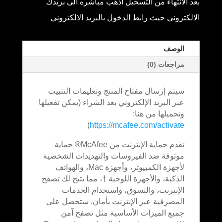
بعد الانتهاء من التسجيل اذهب مباشره الى بريدك
الالكتروني حيث رابط الدخول بالبريد الالكتروني
الوصف
مراجعات (0)
سيتم إرسال مفتاح المنتج وتعليمات التثبيت
عبر البريد الإلكتروني بعد الشراء (يمكن تفعيلها
وتحميلها من هنا:
)
https://mcafee.com/activate
تقدم حماية الإنترنت من McAfee® حماية
موثوقة ضد الفيروسات والتهديدات الشخصية
لأجهزة الكمبيوتر، وأجهزة Mac، والهواتف
الذكية، والأجهزة اللوحية †، مما يتيح لك تصفح
الإنترنت، والتسوق، واستخدام الخدمات
المصرفية عبر الإنترنت بأمان. ستحصل على
جميع الميزات الأساسية مثل تصفح آمن