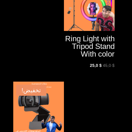
Ring Light with
Tripod Stand
With color
السعر
السعر
25,0
$
45,0
$
الأصلي
الحالي
هو:
هو:
25,0 $.
45,0 $.
تخفيض!