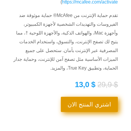
)
https://mcafee.com/activate
تقدم حماية الإنترنت من McAfee® حماية موثوقة ضد
الفيروسات والتهديدات الشخصية لأجهزة الكمبيوتر،
وأجهزة Mac، والهواتف الذكية، والأجهزة اللوحية †، مما
يتيح لك تصفح الإنترنت، والتسوق، واستخدام الخدمات
المصرفية عبر الإنترنت بأمان. ستحصل على جميع
الميزات الأساسية مثل تصفح آمن للإنترنت، وحماية جدار
الحماية، وتطبيق True Key، والمزيد.
السعر
السعر
13,0
$
29,9
$
الأصلي
الحالي
هو:
هو:
13,0 $.
29,9 $.
اشتري المنتج الان