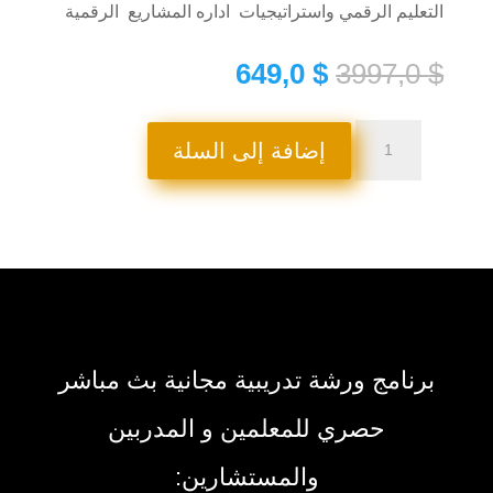
التعليم الرقمي واستراتيجيات اداره المشاريع الرقمية
السعر
السعر
649,0
$
3997,0
$
الأصلي
الحالي
هو:
هو:
كمية
649,0 $.
3997,0 $.
إضافة إلى السلة
تجديد
الاشتراك
ل
٤
اشهر
جديده
برنامج ورشة تدريبية مجانية بث مباشر
حصري للمعلمين و المدربين
والمستشارين: