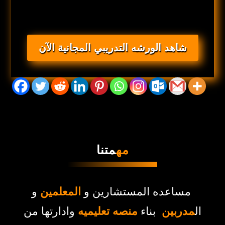
شاهد الورشه التدريبي المجانية الآن
مه
متنا
مساعده المستشارين و
المعلمين
و
ال
مدربين
بناء
منصه تعليميه
وادارتها من