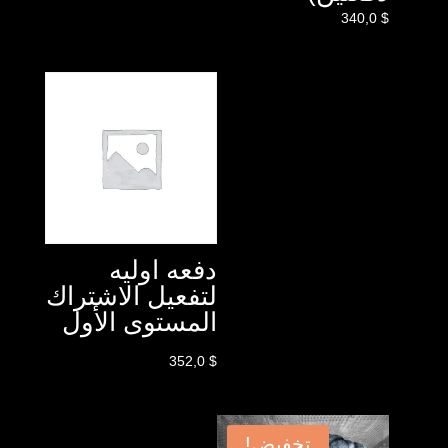
340,0
$
دفعه اوليه
لتفعيل الاشتراك
المستوى الأول
352,0
$
تخفيض!