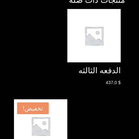
منتجات ذات صلة
الدفعه الثالثه
437,0
$
تخفيض!