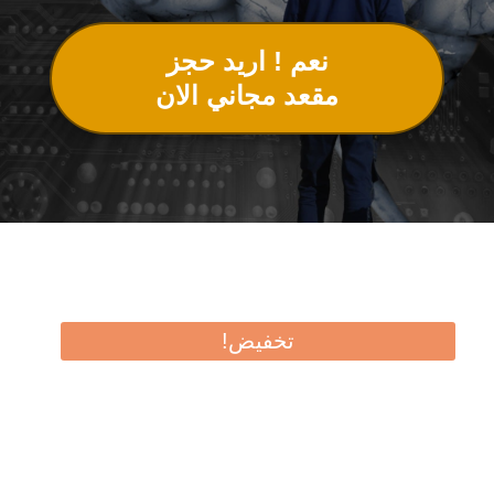
نعم ! اريد حجز
مقعد مجاني الان
تخفيض!