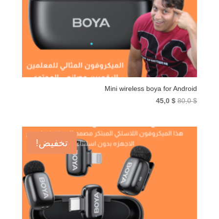
Mini wireless boya for Android
السعر
السعر
45,0
$
80,0
$
الأصلي
الحالي
هو:
هو:
45,0 $.
80,0 $.
تخفيض!