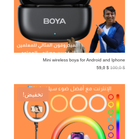
Mini wireless boya for Android and Iphone
السعر
السعر
59,0
$
100,0
$
الأصلي
الحالي
هو:
هو:
59,0 $.
100,0 $.
تخفيض!