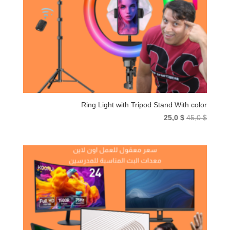
Ring Light with Tripod Stand With color
السعر
السعر
25,0
$
45,0
$
الأصلي
الحالي
هو:
هو:
25,0 $.
45,0 $.