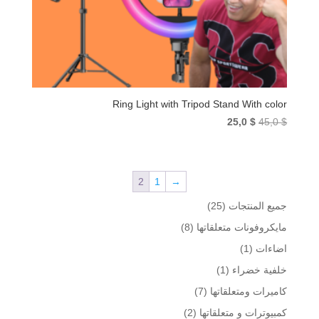
Ring Light with Tripod Stand With color
السعر
السعر
25,0
$
45,0
$
الأصلي
الحالي
هو:
هو:
25,0 $.
45,0 $.
2
1
→
25
جميع المنتجات
25
منتج
8
مايكروفونات متعلقاتها
8
منتجات
(1)
اضاءات
1
منتج
(1)
خلفية خضراء
1
واحد
منتج
7
كاميرات ومتعلقاتها
7
واحد
منتجات
2
كمبيوترات و متعلقاتها
2